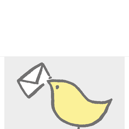
一般社団法人市川市福祉公社 担当：山口
電話：047-313-4071
FAX：047-313-4075
市川市介護支援専門員協議会