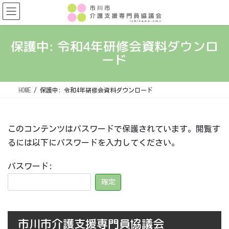
コ
ナ
ン
ビ
テ
ゲ
ン
ー
保護中: 令和4年研修会資料ダウンロ
ツ
シ
ード
へ
ョ
ス
ン
キ
に
ッ
移
HOME
保護中: 令和4年研修会資料ダウンロード
プ
動
このコンテンツはパスワードで保護されています。閲覧す
るには以下にパスワードを入力してください。
パスワード:
市川市介護支援専門員協議会