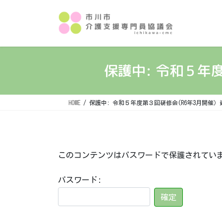
コ
ナ
ン
ビ
テ
ゲ
ン
ー
ツ
シ
へ
ョ
保護中: 令和５年
ス
ン
キ
に
ッ
移
HOME
保護中: 令和５年度第３回研修会(R6年3月開催
プ
動
このコンテンツはパスワードで保護されてい
パスワード: