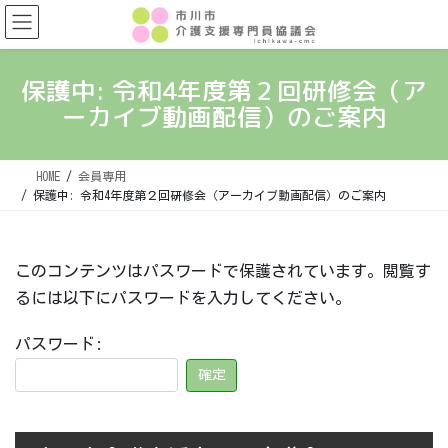
コ
ナ
ン
ビ
テ
ゲ
ン
ー
保護中: 令和4年度第２回研修会（ア
ツ
シ
ーカイブ動画配信）のご案内
へ
ョ
ス
ン
キ
に
ッ
移
HOME
会員専用
保護中: 令和4年度第２回研修会（アーカイブ動画配信）のご案内
プ
動
このコンテンツはパスワードで保護されています。閲覧す
るには以下にパスワードを入力してください。
パスワード: