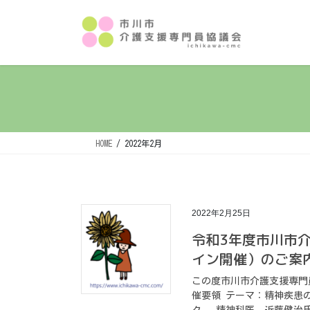
コ
ナ
ン
ビ
テ
ゲ
ン
ー
ツ
シ
へ
ョ
ス
ン
キ
に
ッ
移
HOME
2022年2月
プ
動
2022年2月25日
令和3年度市川市
イン開催）のご案
この度市川市介護支援専門
催要領 テーマ：精神疾患
ク 精神科医 近藤健治氏